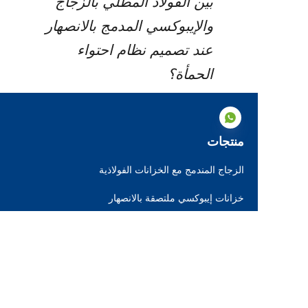
بين الفولاذ المطلي بالزجاج 
والإيبوكسي المدمج بالانصهار 
عند تصميم نظام احتواء 
الحمأة؟
منتجات
الزجاج المندمج مع الخزانات الفولاذية
AR
خزانات إيبوكسي ملتصقة بالانصهار
خزانات من الفولاذ المقاوم للصدأ
خزانات من الفولاذ المجلفن
أسقف القبة المصنوعة من الألومنيوم
أسطح خزانات التخزين