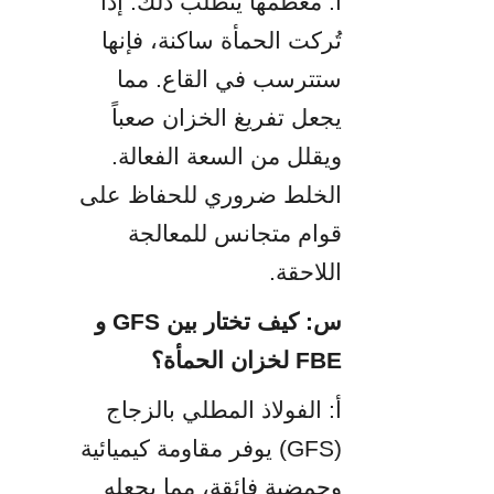
أ: معظمها يتطلب ذلك. إذا 
تُركت الحمأة ساكنة، فإنها 
ستترسب في القاع. مما 
يجعل تفريغ الخزان صعباً 
ويقلل من السعة الفعالة. 
الخلط ضروري للحفاظ على 
قوام متجانس للمعالجة 
اللاحقة.
س: كيف تختار بين GFS و 
FBE لخزان الحمأة؟
أ: الفولاذ المطلي بالزجاج 
(GFS) يوفر مقاومة كيميائية 
وحمضية فائقة، مما يجعله 