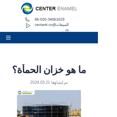
86-020-34061629
بيت
المبيعات@cectank.co
m
عن
منتجات
التطبيقات
ما هو خزان الحمأة؟
حالة المشروع
تم إنشاؤها 2024.03.21
طلب عرض أسعار
أخبار
اتصال