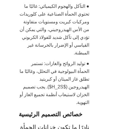
● التآكل والهجوم الكيميائي: غالبًا ما 
تحتوي الحمأة الصناعية على كلوريدات 
ومركبات كبريت ومستويات متفاوتة 
من الأس الهيدروجيني، والتي يمكن أن 
تؤدي إلى تآكل شديد للفولاذ الكربوني 
القياسي أو الإضرار بالخرسانة غير 
المبطنة.
● توليد الروائح والغازات: تستمر 
الحمأة البيولوجية في التحلل، وغالبًا ما 
تطلق غاز الميثان أو كبريتيد 
الهيدروجين ($H_2S$). يجب تصميم 
الخزان لاستيعاب أنظمة تجميع الغاز أو 
التهوية.
خصائص التصميم الرئيسية
نادرًا ما تكون خزانات الحمأة 