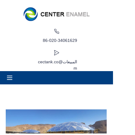
بيت
عن
86-020-34061629
منتجات
المبيعات@cectank.co
m
التطبيقات
حالة المشروع
طلب عرض أسعار
أخبار
اتصال