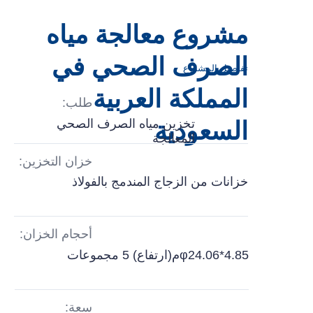
مشروع معالجة مياه
الصرف الصحي في
تفاصيل المشروع
المملكة العربية
طلب:
تخزين مياه الصرف الصحي
السعودية
المعالجة
خزان التخزين:
خزانات من الزجاج المندمج بالفولاذ
أحجام الخزان:
φ24.06*4.85م(ارتفاع) 5 مجموعات
سعة: