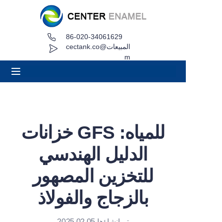
86-020-34061629
بيت
المبيعات@cectank.co
m
عن
منتجات
التطبيقات
خزانات GFS للمياه:
حالة المشروع
الدليل الهندسي
طلب عرض أسعار
للتخزين المصهور
بالزجاج والفولاذ
أخبار
اتصال
تم إنشاؤها 2025.02.05