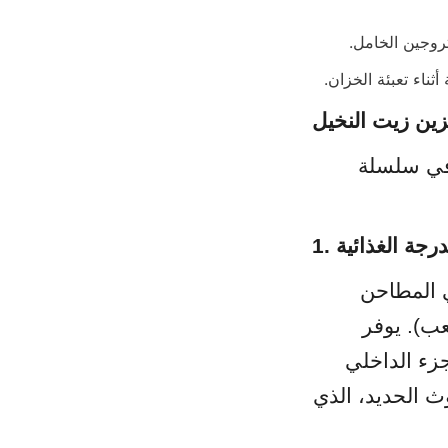
روجين الخامل.
ناء تعبئة الخزان.
زين زيت النخيل
يعتمد اختيار سبيكة الفولاذ المناسبة وطريقة البناء على موقع الخزان في سلسلة 
رجة الغذائية
الخيار القياسي لتخزين زيت النخيل الخام (CPO) على نطاق واسع في المطاحن 
والموانئ السائبة (من 1,000 متر مكعب إلى أكثر من 20,000 متر مكعب). يوفر 
الفولاذ الكربوني قوة هيكلية عالية بتكلفة رأسمالية منخفضة. يُطلى الجزء الداخلي 
براتنج إيبوكسي متخصص مقاوم للحرارة ومن الدرجة الغذائية لمنع تلوث الحديد، الذي 