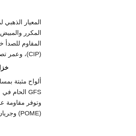
(CIP)، وعمر تصميمي يتجاوز 30-50 عامًا.
3. خزانا
(POME) وجريان الزيت الخام.