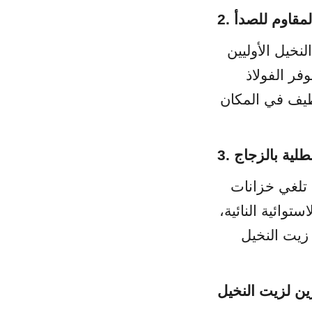
المعيار الذهبي لمنتجات الزيوت النباتية المكررة عالية النقاء مثل زيت النخيل الأوليين 
المكرر والمبيض ومزيل الرائحة، وزيت الطهي، والدهون المتخصصة. يوفر الفولاذ 
المقاوم للصدأ خمولًا كيميائيًا كاملًا، وعدم تسرب الحديد، وسهولة التنظيف في المكان 
ألواح مثبتة بمسامير مصنعة في المصنع ومبطنة بمينا الزجاج المصهور. تلغي خزانات 
GFS الحام في الموقع، وتسرع التركيب في مناطق مزارع المناطق الاستوائية النائية، 
وتوفر مقاومة عالية للتآكل ضد مياه الصرف الصحي الحمضية لمعالجة زيت النخيل 
زين لزيت النخيل