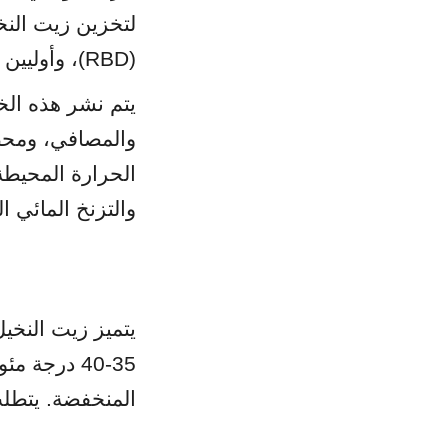
(RBD)، وأوليين النخيل، وستيارين النخيل تحت ضوابط حرارية وجوية صارمة.
والتزنخ المائي ا
المنخفضة. يتطلب