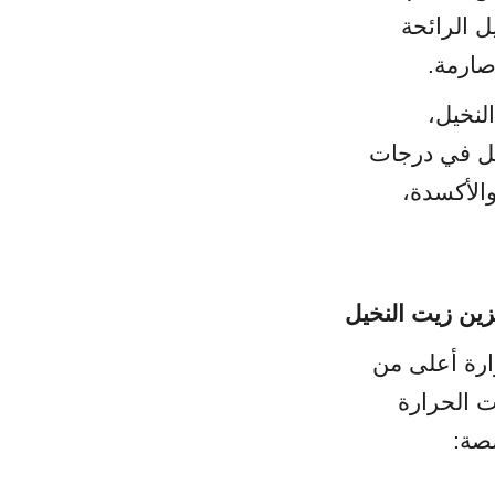
لتخزين زيت النخيل الخام (CPO)، وزيت النخيل المكرر والمبيض ومزيل الرائحة 
يتم نشر هذه الخزانات الفولاذية الأسطوانية الرأسية في معاصر زيت النخيل، 
والمصافي، ومحطات التصدير السائبة البحرية، وتمنع تصلب زيت النخيل في درجات 
الحرارة المحيطة مع حماية المصفوفة السائلة من الاحتراق الحراري، والأكسدة، 
زين زيت النخيل
يتميز زيت النخيل بخصائص فيزيائية فريدة: يبقى سائلاً عند درجات حرارة أعلى من 
35-40 درجة مئوية، لكنه يتبلور ويتصلب ليشكل معجوناً كثيفاً في درجات الحرارة 
صصة: