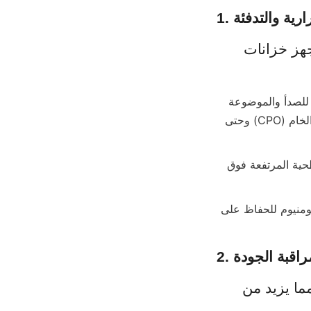
رارية والتدفئة
للحفاظ على قابلية ضخ زيت النخيل دون الإضاف بتركيبه الكيميائي، تُجهز خزانات 
● ملفات البخار ودوائر الماء الساخن: تحافظ ملفات التدفئة المصنوعة من الفولاذ المقاوم للصدأ والموضوعة 
في قاع الخزان على درجة حرارة ثابتة للزيت تتراوح بين 50-55 درجة مئوية لزيت النخيل الخام (CPO) وحتى 
● التدفئة منخفضة الكثافة الكهربائية: تمنع ارتفاع الحرارة الموضعي. درجات الحرارة السطحية المرتفعة فوق 
● العزل الحراري الخارجي: يُغلف بصوف صخري أو رغوة البولي يوريثان مع كسوة من الألومنيوم للحفاظ على 
مراقبة الجودة
تعريض الزيت الصالح للأكل الدافئ للأكسجين يسبب أكسدة سريعة، مما يزيد من 