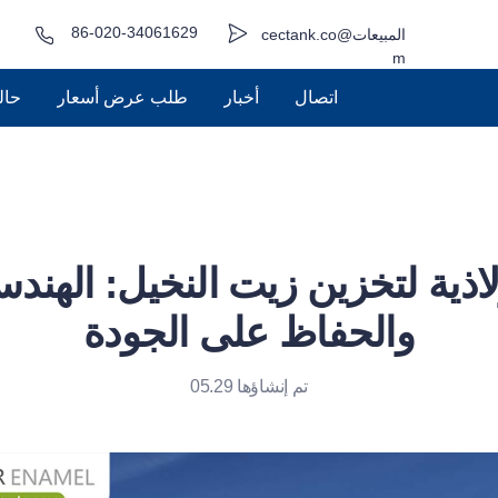
86-020-34061629
المبيعات@cectank.co
m
اتصال
أخبار
طلب عرض أسعار
حال
ذية لتخزين زيت النخيل: الهندس
والحفاظ على الجودة
تم إنشاؤها 05.29