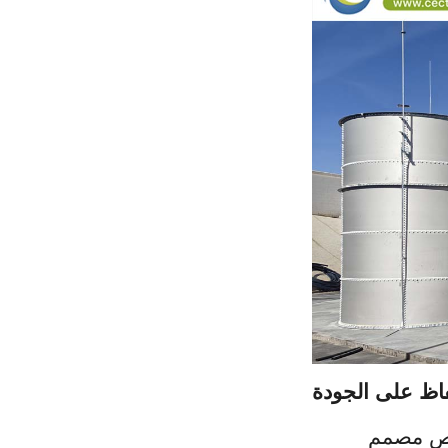
فاظ على الجودة
خزان فولاذي لتخزين زيت النخيل هو وعاء احتواء صناعي ثقيل متخصص مصمم 