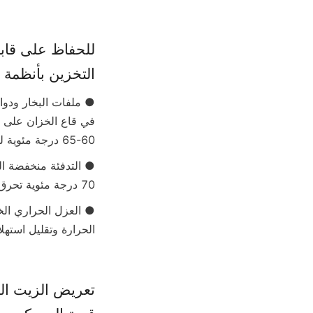
التخزين بأنظمة ت
60-65 درجة مئوية لدهن النخيل عالي الانصهار.
70 درجة مئوية تحرق الزيت، مما يغمق لونه ويسرع عملية الأكسدة.
الحرارة وتقليل استهلا