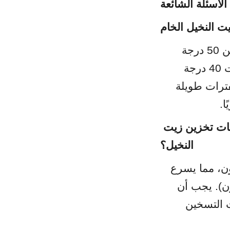
F)
الإجابة: يجب تخزين زيت النخيل الخام عند درجة حرارة ثابتة تتراوح بين 50 درجة 
مئوية و55 درجة مئوية (122 فهرنهايت - 131 فهرنهايت). التخزين تحت 40 درجة 
مئوية يؤدي إلى التبلور والتجزئة، بينما التسخين فوق 60 درجة مئوية لفترات طويلة 
س2: لماذا يُحظر استخدام النحاس أو النحاس الأصفر في خزانات تخزين زيت 
النخيل؟
الإجابة: يعمل النحاس والبراس والبرونز كمحفزات قوية لأكسدة الدهون، مما يسرع 
من تدهور زيت النخيل حتى بتركيزات منخفضة (<0.05 جزء في المليون). يجب أن 
تكون جميع التجهيزات الداخلية للخزان والصمامات والمضخات وملفات التسخين 