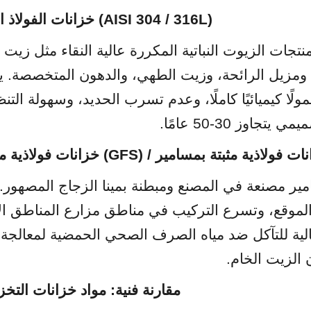
2. خزانات الفولاذ المقاوم للصدأ (AISI 304 / 316L)
ت فولاذية مطلية بالزجاج (GFS) / خزانات فولاذية مثبتة بمسامير
مقارنة فنية: مواد خزانات التخ