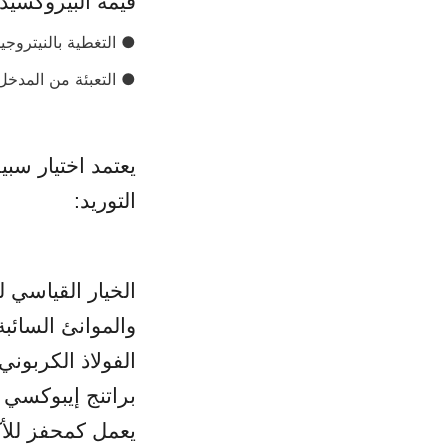
قيمة البيروكسيد (PV) ويفسد نكهة المن
● التغطية بالنيتروجي
● التعبئة من المدخل 
التوريد:
يعمل كمحفز للأ