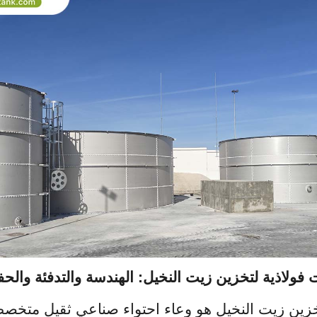
 فولاذية لتخزين زيت النخيل: الهندسة والتدفئة والح