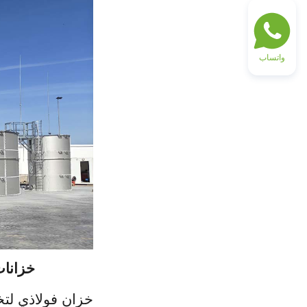
واتساب
خزانات