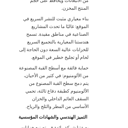
من الانبعاثات ويحافظ على حجم 
المنتج المخزن.
بناء معياري مثبت للنشر السريع في 
الموقع: غالبًا ما تحدث المشاريع 
الصناعية في مناطق مقيدة. تسمح 
هندستنا المعيارية بالتجميع السريع 
للخزانات عالية السعة دون الحاجة إلى 
لحام أو تجليخ خطير في الموقع.
حماية فائقة مع أسطح القبة المصنوعة 
من الألومنيوم: في كثير من الأحيان، 
يتم دمج سطح القبة المصنوع من 
الألومنيوم كطبقة دفاع ثالثة، تحمي 
السقف العائم الداخلي والخزان 
الأساسي من المطر والثلج والرياح.
التميز الهندسي والشهادات المؤسسية
بصفتنا شركة رائدة في تصنيع خزانات 