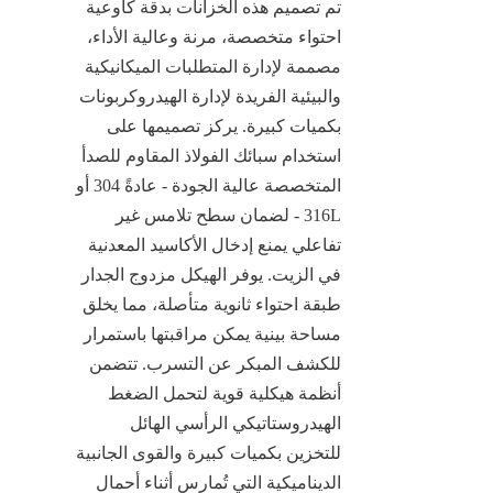
تم تصميم هذه الخزانات بدقة كأوعية 
احتواء متخصصة، مرنة وعالية الأداء، 
مصممة لإدارة المتطلبات الميكانيكية 
والبيئية الفريدة لإدارة الهيدروكربونات 
بكميات كبيرة. يركز تصميمها على 
استخدام سبائك الفولاذ المقاوم للصدأ 
المتخصصة عالية الجودة - عادةً 304 أو 
316L - لضمان سطح تلامس غير 
تفاعلي يمنع إدخال الأكاسيد المعدنية 
في الزيت. يوفر الهيكل مزدوج الجدار 
طبقة احتواء ثانوية متأصلة، مما يخلق 
مساحة بينية يمكن مراقبتها باستمرار 
للكشف المبكر عن التسرب. تتضمن 
أنظمة هيكلية قوية لتحمل الضغط 
الهيدروستاتيكي الرأسي الهائل 
للتخزين بكميات كبيرة والقوى الجانبية 
الديناميكية التي تُمارس أثناء أحمال 