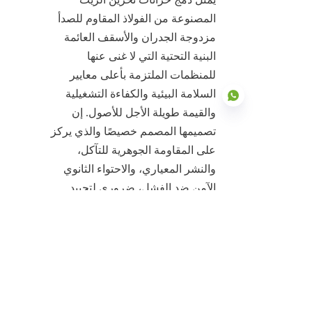
المصنوعة من الفولاذ المقاوم للصدأ 
مزدوجة الجدران والأسقف العائمة 
البنية التحتية التي لا غنى عنها 
للمنظمات الملتزمة بأعلى معايير 
السلامة البيئية والكفاءة التشغيلية 
والقيمة طويلة الأجل للأصول. إن 
تصميمها المصمم خصيصًا والذي يركز 
على المقاومة الجوهرية للتآكل، 
AR
والنشر المعياري، والاحتواء الثانوي 
الآمن ضد الفشل، ضروري لتحييد 
المخاطر العالية المرتبطة بإدارة 
الزيوت بكميات كبيرة. إنها تمثل أصولًا 
ذات قيمة عالية وقليلة الصيانة تضمن 
الإدارة المستمرة والآمنة للموارد 
الصناعية الحيوية لعقود.
من خلال الشراكة مع Center Enamel، 