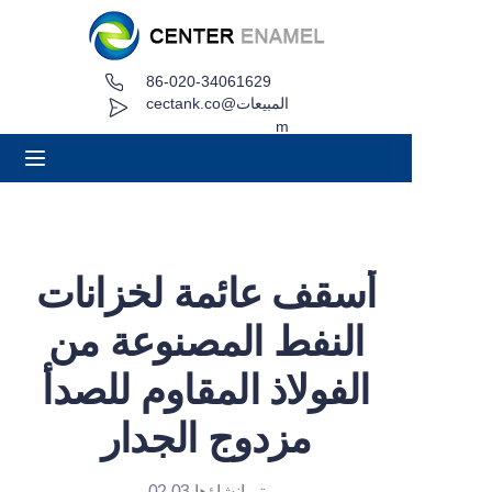
86-020-34061629
بيت
المبيعات@cectank.co
m
عن
منتجات
التطبيقات
أسقف عائمة لخزانات
حالة المشروع
النفط المصنوعة من
طلب عرض أسعار
الفولاذ المقاوم للصدأ
مزدوج الجدار
أخبار
اتصال
تم إنشاؤها 02.03